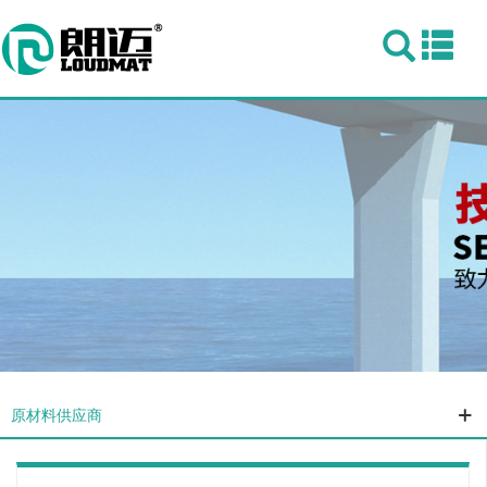
Togg
navi
原材料供应商