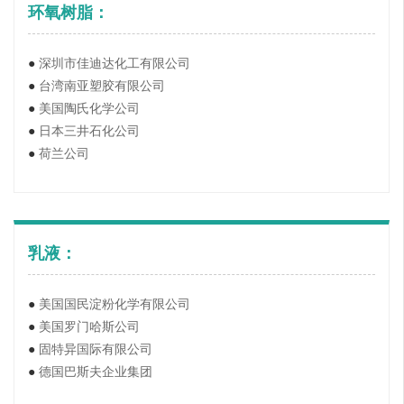
环氧树脂：
●
深圳市佳迪达化工有限公司
●
台湾南亚塑胶有限公司
●
美国陶氏化学公司
●
日本三井石化公司
●
荷兰公司
乳液：
●
美国国民淀粉化学有限公司
●
美国罗门哈斯公司
●
固特异国际有限公司
●
德国巴斯夫企业集团