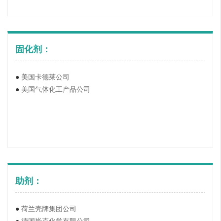
固化剂：
●
美国卡德莱公司
●
美国气体化工产品公司
助剂：
●
荷兰壳牌集团公司