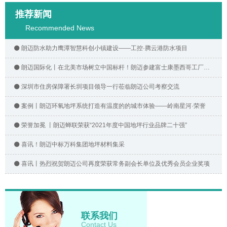
推荐新闻
Recommended News
朗迈防水助力鹰潭智慧科创小镇建设——工控·腾云港防水项目
朗迈国际化丨在北美市场树立中国标杆！朗迈参建富士康墨西哥工厂建设
深圳市住房保障署长圳项目领导一行莅临朗迈公司考察交流
案例丨朗迈环氧地坪系统打造有温度的的城市体验——岭南星河·荣誉
荣誉加冕 丨朗迈蝉联荣获“2021年度中国地坪行业品牌二十强”
喜讯！朗迈中标万科集团地坪材料集采
喜讯丨热烈祝贺朗迈公司再度荣获常务副会长单位及优秀会员企业奖项
联系我们
Contact Us