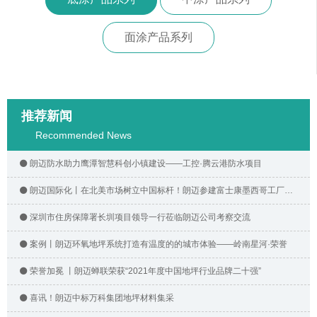
面涂产品系列
推荐新闻
Recommended News
朗迈防水助力鹰潭智慧科创小镇建设——工控·腾云港防水项目
朗迈国际化丨在北美市场树立中国标杆！朗迈参建富士康墨西哥工厂建设
深圳市住房保障署长圳项目领导一行莅临朗迈公司考察交流
案例丨朗迈环氧地坪系统打造有温度的的城市体验——岭南星河·荣誉
荣誉加冕 丨朗迈蝉联荣获“2021年度中国地坪行业品牌二十强”
喜讯！朗迈中标万科集团地坪材料集采